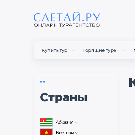
Купить тур
Горящие туры
Cтраны
Абхазия
Об Абхазии
Вьетнам