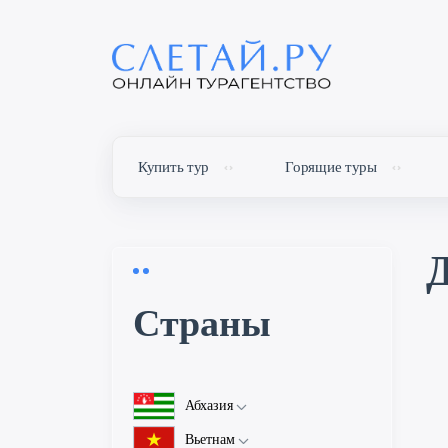
Купить тур
Горящие туры
Д
Cтраны
Абхазия
Об Абхазии
Вьетнам