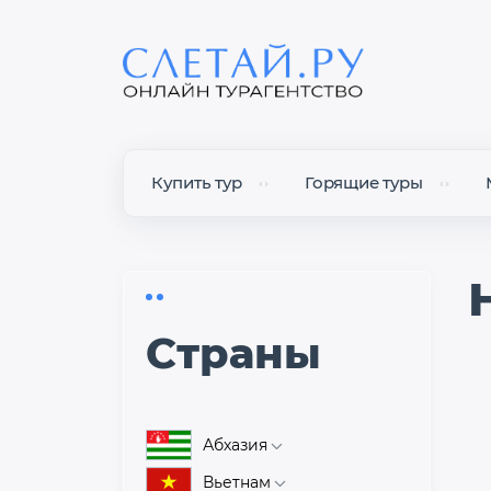
Купить тур
Горящие туры
Cтраны
Абхазия
Об Абхазии
Вьетнам