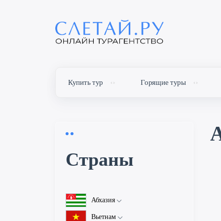
Купить тур
Горящие туры
А
Cтраны
Абхазия
Об Абхазии
Вьетнам