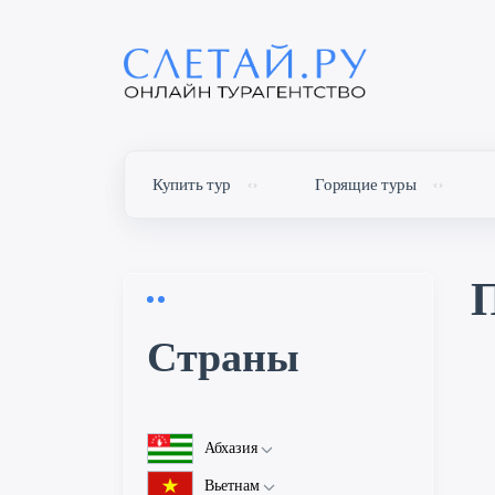
Купить тур
Горящие туры
П
Cтраны
Абхазия
Об Абхазии
Вьетнам