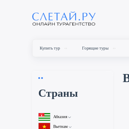
Купить тур
Горящие туры
Cтраны
Абхазия
Об Абхазии
Вьетнам