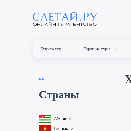
Купить тур
Горящие туры
Х
Cтраны
Абхазия
Об Абхазии
Вьетнам